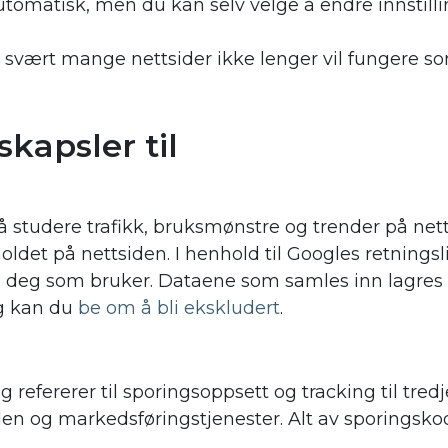
 automatisk, men du kan selv velge å endre innstill
svært mange nettsider ikke lenger vil fungere so
kapsler til
å studere trafikk, bruksmønstre og trender på ne
ldet på nettsiden. I henhold til Googles retningsl
om deg som bruker. Dataene som samles inn lagres 
eg kan du
be om å bli ekskludert
.
efererer til sporingsoppsett og tracking til tred
siden og markedsføringstjenester. Alt av sporingsk