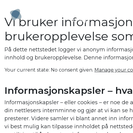
Vann og
Op
Main Navigation
Vi bruker informasjon
avløp
brukeropplevelse so
På dette nettstedet logger vi anonym informasj
innhold og brukeropplevelse. Denne informasjon
Your current state: No consent given.
Manage your co
Informasjonskapsler – hva
Informasjonskapsler – eller cookies – er noe de a
din nettlesers internminne og gjør at vi kan se
presterer. Videre samler vi blant annet inn infor
vi best mulig kan tilpasse innholdet på nettstede