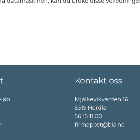
) fra datamaskinen, kan du bruke disse veiledninge
t
Kontakt oss
vløp
Mjølkevikvarden 16
5315 Herdla
56 15 11 00
r
firmapost@bia.no