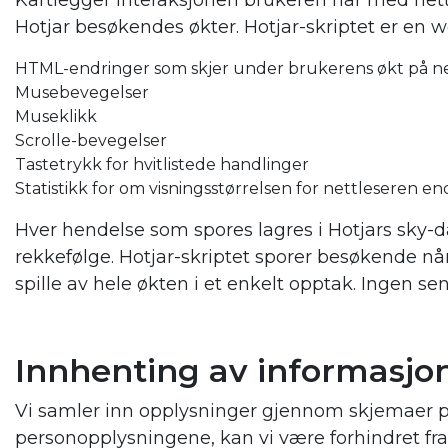
Kartlegger interaksjonen brukeren har med nett
Hotjar besøkendes økter. Hotjar-skriptet er en w
HTML-endringer som skjer under brukerens økt på n
Musebevegelser
Museklikk
Scrolle-bevegelser
Tastetrykk for hvitlistede handlinger
Statistikk for om visningsstørrelsen for nettleseren en
Hver hendelse som spores lagres i Hotjars sky-da
rekkefølge. Hotjar-skriptet sporer besøkende når
spille av hele økten i et enkelt opptak. Ingen se
Innhenting av informasjo
Vi samler inn opplysninger gjennom skjemaer på 
personopplysningene, kan vi være forhindret fra å