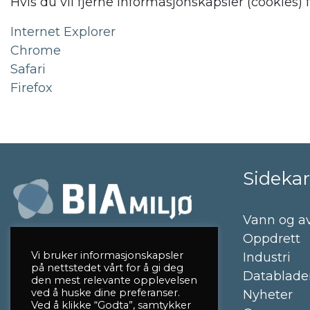
Hvis du vil fjerne informasjonskapsler (cookies
Internet Explorer
Chrome
Safari
Firefox
Sidekar
Vann og a
Oppdrett
Vi bruker informasjonskapsler
Industri
på nettstedet vårt for å gi deg
Datablade
den mest relevante opplevelsen
ved å huske dine preferanser.
Nyheter
Ved å klikke “Godta”, samtykker