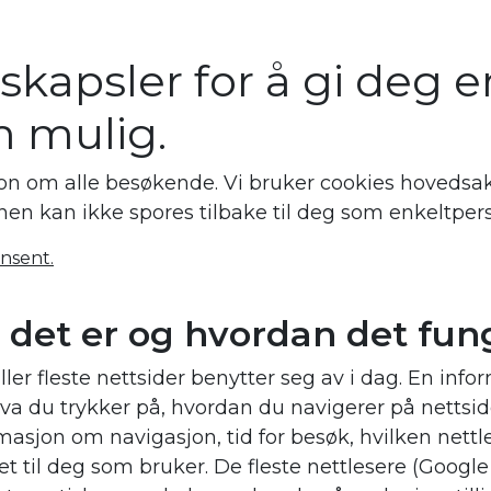
pdrett
Industri
Datablader
Nyhete
skapsler for å gi deg 
m mulig.
on om alle besøkende. Vi bruker cookies hovedsake
en kan ikke spores tilbake til deg som enkeltper
nsent.
 det er og hvordan det fun
ller fleste nettsider benytter seg av i dag. En info
 hva du trykker på, hvordan du navigerer på netts
masjon om navigasjon, tid for besøk, hvilken nettles
t til deg som bruker. De fleste nettlesere (Google C