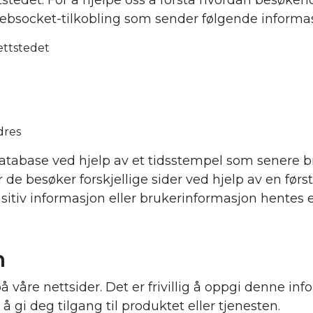
stedet. For å hjelpe oss å forstå hvordan besøken
ebsocket-tilkobling som sender følgende informasjo
ettstedet
dres
tabase ved hjelp av et tidsstempel som senere bru
 de besøker forskjellige sider ved hjelp av en førs
nsitiv informasjon eller brukerinformasjon hentes el
n
våre nettsider. Det er frivillig å oppgi denne inf
 gi deg tilgang til produktet eller tjenesten.