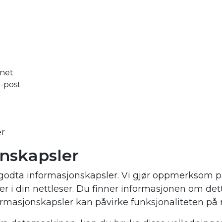
nnet
e-post
er
onskapsler
l å godta informasjonskapsler. Vi gjør oppmerksom p
er i din nettleser. Du finner informasjonen om dett
rmasjonskapsler kan påvirke funksjonaliteten på 