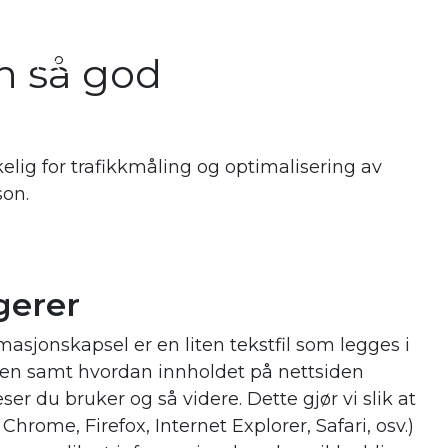
r
Om
Kontakt
Jobb hos
en så god
oss
BIA
lig for trafikkmåling og optimalisering av
son.
gerer
rmasjonskapsel er en liten tekstfil som legges i
iden samt hvordan innholdet på nettsiden
er du bruker og så videre. Dette gjør vi slik at
hrome, Firefox, Internet Explorer, Safari, osv.)