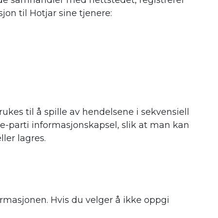
de samhandler med nettstedet, registrerer
n til Hotjar sine tjenere:
kes til å spille av hendelsene i sekvensiell
te-parti informasjonskapsel, slik at man kan
ler lagres.
ormasjonen. Hvis du velger å ikke oppgi