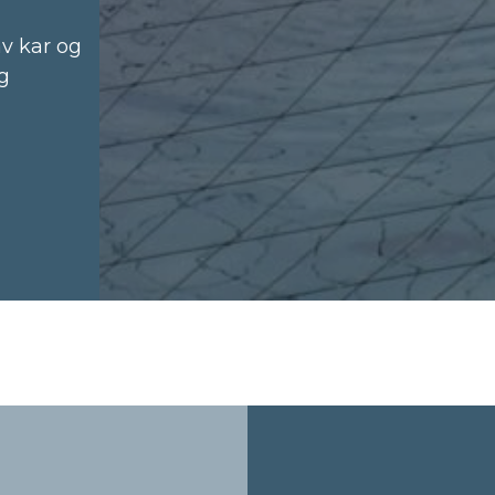
av kar og
og