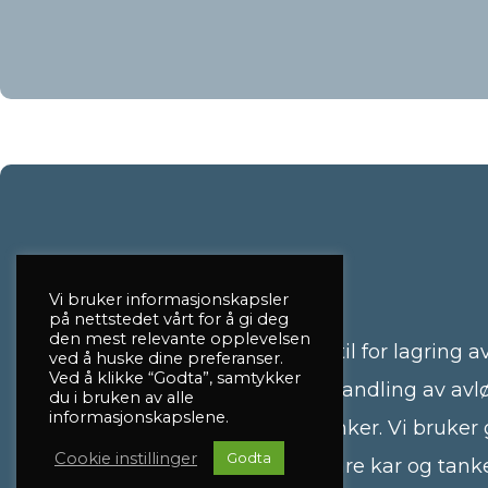
Lagertanker
Vi bruker informasjonskapsler
på nettstedet vårt for å gi deg
den mest relevante opplevelsen
i leverer også store lagertanker til for lagring a
ved å huske dine preferanser.
Ved å klikke “Godta”, samtykker
kjemikalier, holdetanker for behandling av avl
du i bruken av alle
informasjonskapslene.
blodvannstanker og ensilasjetanker. Vi bruker 
Cookie instillinger
Godta
kvalitet, noe som medfører at våre kar og tanke