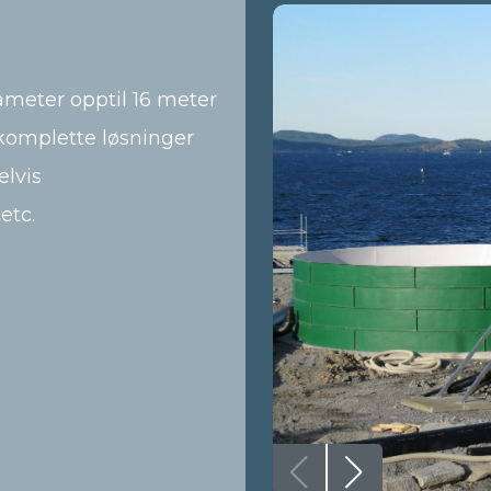
iameter opptil 16 meter
komplette løsninger
lvis
etc.