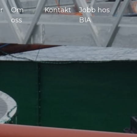
r
Om
Kontakt
Jobb hos
oss
BIA