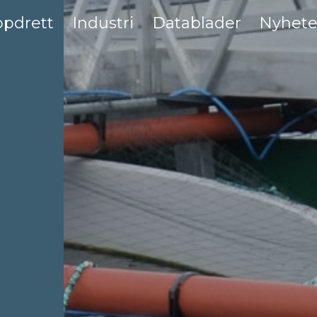
pdrett
Industri
Datablader
Nyhete