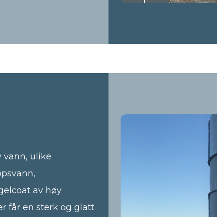
v vann, ulike
øpsvann,
gelcoat av høy
r får en sterk og glatt