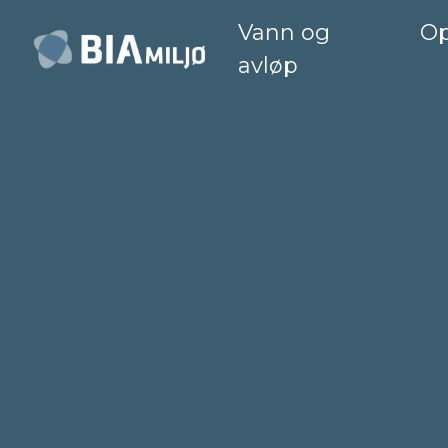
Vann og
Op
Main Navigation
avløp